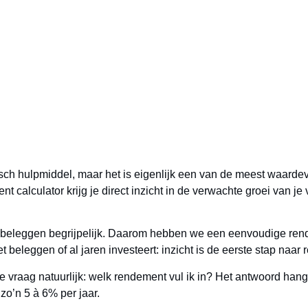
lator
isch hulpmiddel, maar het is eigenlijk een van de meest waardev
nt calculator
krijg je direct inzicht in de verwachte groei van j
eleggen begrijpelijk. Daarom hebben we een eenvoudige
ren
beleggen of al jaren investeert: inzicht is de eerste stap naar r
de vraag natuurlijk: welk rendement vul ik in? Het antwoord hang
zo’n 5 à 6% per jaar.